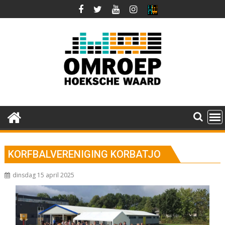
Ga
naar
de
inhoud
KORFBALVERENIGING KORBATJO
dinsdag 15 april 2025