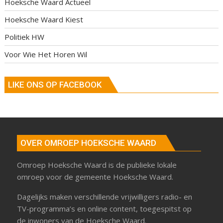
Hoeksche Waard Actueel
Hoeksche Waard Kiest
Politiek HW
Voor Wie Het Horen Wil
LIKE ONS OP FACEBOOK
OVER OMROEP HOEKSCHE WAARD
Omroep Hoeksche Waard is de publieke lokale
omroep voor de gemeente Hoeksche Waard.
Dagelijks maken verschillende vrijwilligers radio- en
TV-programma’s en online content, toegespitst op
de inwoners van de Hoeksche Waard.