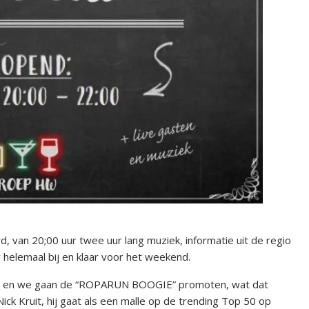
 van 20;00 uur twee uur lang muziek, informatie uit de regio
 helemaal bij en klaar voor het weekend.
ijt en we gaan de “ROPARUN BOOGIE” promoten, wat dat
ck Kruit, hij gaat als een malle op de trending Top 50 op