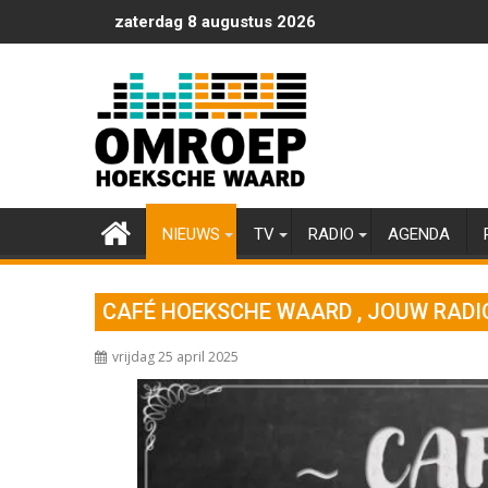
Ga
zaterdag 8 augustus 2026
naar
de
inhoud
NIEUWS
TV
RADIO
AGENDA
CAFÉ HOEKSCHE WAARD , JOUW RADI
vrijdag 25 april 2025