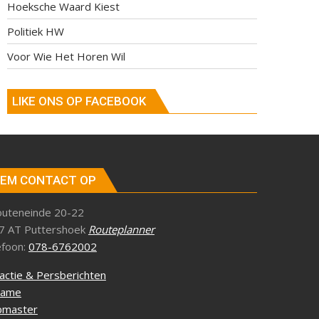
Hoeksche Waard Kiest
Politiek HW
Voor Wie Het Horen Wil
LIKE ONS OP FACEBOOK
EM CONTACT OP
outeneinde 20-22
7 AT Puttershoek
Routeplanner
efoon:
078-6762002
actie & Persberichten
lame
master