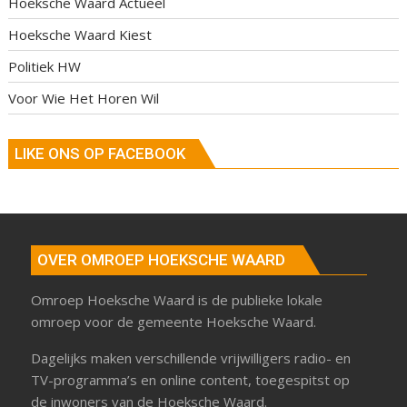
Hoeksche Waard Actueel
Hoeksche Waard Kiest
Politiek HW
Voor Wie Het Horen Wil
LIKE ONS OP FACEBOOK
OVER OMROEP HOEKSCHE WAARD
Omroep Hoeksche Waard is de publieke lokale
omroep voor de gemeente Hoeksche Waard.
Dagelijks maken verschillende vrijwilligers radio- en
TV-programma’s en online content, toegespitst op
de inwoners van de Hoeksche Waard.