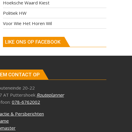
Hoeksche Waard Kiest
Politiek HW
Voor Wie Het Horen Wil
LIKE ONS OP FACEBOOK
EM CONTACT OP
outeneinde 20-22
7 AT Puttershoek
Routeplanner
efoon:
078-6762002
actie & Persberichten
lame
master