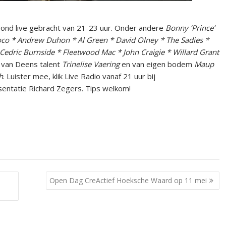
ond live gebracht van 21-23 uur. Onder andere
Bonny ‘Prince’
 Poco * Andrew Duhon * Al Green * David Olney * The Sadies *
 Cedric Burnside * Fleetwood Mac * John Craigie * Willard Grant
 van Deens talent
Trinelise Vaering
en van eigen bodem
Maup
h
. Luister mee, klik Live Radio vanaf 21 uur bij
entatie Richard Zegers. Tips welkom!
Open Dag CreActief Hoeksche Waard op 11 mei