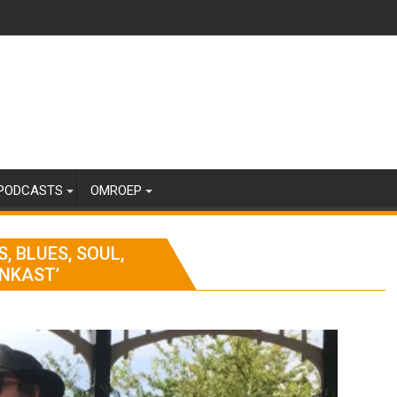
PODCASTS
OMROEP
 BLUES, SOUL,
ENKAST’