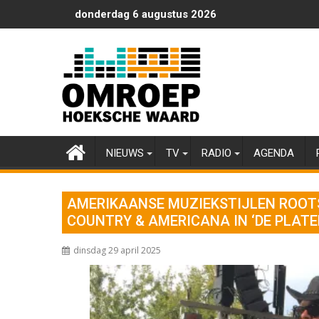
Ga
donderdag 6 augustus 2026
naar
de
inhoud
NIEUWS
TV
RADIO
AGENDA
AMERIKAANSE MUZIEKSTIJLEN ROOTS,
COUNTRY & AMERICANA IN ‘DE PLAT
dinsdag 29 april 2025