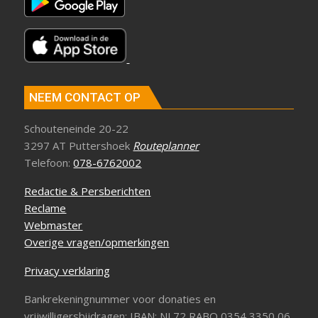
NEEM CONTACT OP
Schouteneinde 20-22
3297 AT Puttershoek
Routeplanner
Telefoon:
078-6762002
Redactie & Persberichten
Reclame
Webmaster
Overige vragen/opmerkingen
Privacy verklaring
Bankrekeningnummer voor donaties en
vrijwilligersbijdragen: IBAN: NL72 RABO 0354 3350 06