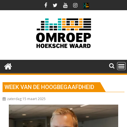
Ga
naar
de
inhoud
WEEK VAN DE HOOGBEGAAFDHEID
zaterdag 15 maart 2025