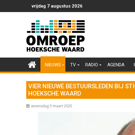
Ga
vrijdag 7 augustus 2026
naar
de
inhoud
NIEUWS
TV
RADIO
AGENDA
VIER NIEUWE BESTUURSLEDEN BIJ S
HOEKSCHE WAARD
woensdag 5 maart 2025