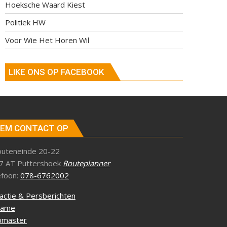
Hoeksche Waard Kiest
Politiek HW
Voor Wie Het Horen Wil
LIKE ONS OP FACEBOOK
EM CONTACT OP
outeneinde 20-22
7 AT Puttershoek
Routeplanner
efoon:
078-6762002
actie & Persberichten
lame
master