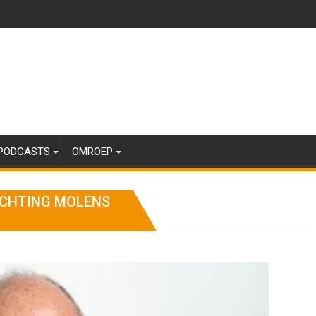
PODCASTS
OMROEP
TICHTING MOLENS