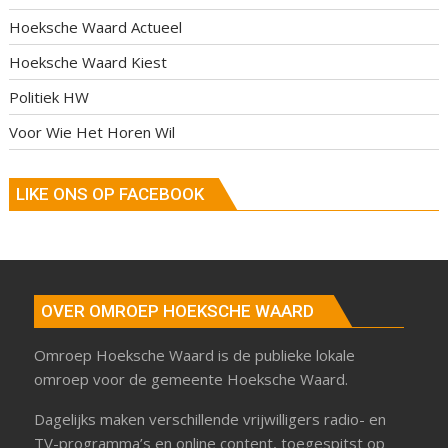
Hoeksche Waard Actueel
Hoeksche Waard Kiest
Politiek HW
Voor Wie Het Horen Wil
LIKE ONS OP FACEBOOK
OVER OMROEP HOEKSCHE WAARD
Omroep Hoeksche Waard is de publieke lokale
omroep voor de gemeente Hoeksche Waard.
Dagelijks maken verschillende vrijwilligers radio- en
TV-programma’s en online content, toegespitst op