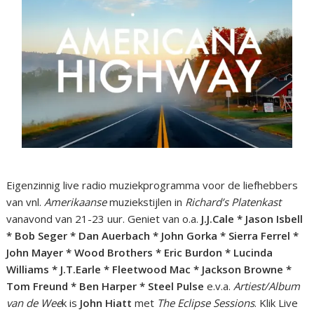
Eigenzinnig live radio muziekprogramma voor de liefhebbers
van vnl.
Amerikaanse
muziekstijlen in
Richard’s Platenkast
vanavond van 21-23 uur. Geniet van o.a.
J.J.Cale * Jason Isbell
* Bob Seger * Dan Auerbach * John Gorka * Sierra Ferrel *
John Mayer * Wood Brothers * Eric Burdon * Lucinda
Williams * J.T.Earle * Fleetwood Mac * Jackson Browne *
Tom Freund * Ben Harper * Steel Pulse
e.v.a.
Artiest/Album
van de Wee
k is
John Hiatt
met
The
Eclipse Sessions
. Klik Live