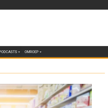
PODCASTS
OMROEP