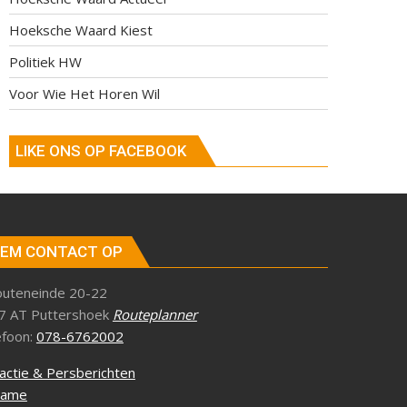
Hoeksche Waard Kiest
Politiek HW
Voor Wie Het Horen Wil
LIKE ONS OP FACEBOOK
EM CONTACT OP
outeneinde 20-22
7 AT Puttershoek
Routeplanner
efoon:
078-6762002
actie & Persberichten
lame