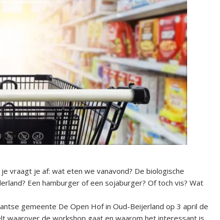
n je vraagt je af: wat eten we vanavond? De biologische
derland? Een hamburger of een sojaburger? Of toch vis? Wat
tantse gemeente De Open Hof in Oud-Beijerland op 3 april de
elt waarover de workshop gaat en waarom het interessant is