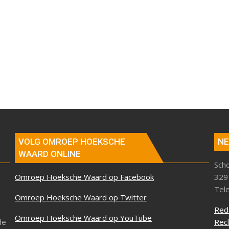
VOLG OMROEP HOEKSCHE
NE
WAARD ONLINE
Sch
Omroep Hoeksche Waard op Facebook
329
Tel
Omroep Hoeksche Waard op Twitter
Red
Omroep Hoeksche Waard op YouTube
de
Rec