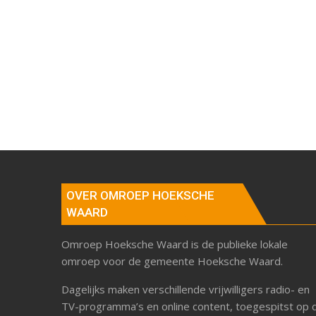
OVER OMROEP HOEKSCHE
WAARD
Omroep Hoeksche Waard is de publieke lokale
omroep voor de gemeente Hoeksche Waard.
Dagelijks maken verschillende vrijwilligers radio- en
TV-programma’s en online content, toegespitst op 