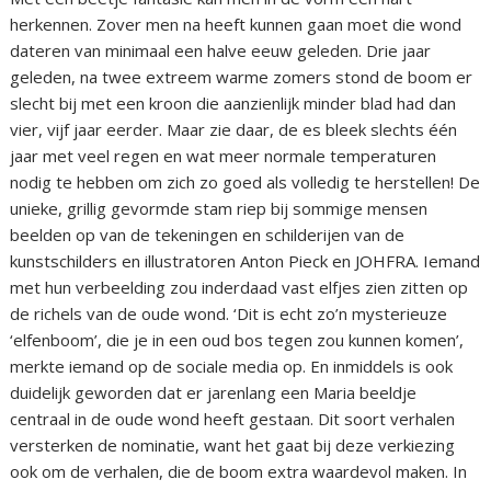
herkennen. Zover men na heeft kunnen gaan moet die wond
dateren van minimaal een halve eeuw geleden. Drie jaar
geleden, na twee extreem warme zomers stond de boom er
slecht bij met een kroon die aanzienlijk minder blad had dan
vier, vijf jaar eerder. Maar zie daar, de es bleek slechts één
jaar met veel regen en wat meer normale temperaturen
nodig te hebben om zich zo goed als volledig te herstellen! De
unieke, grillig gevormde stam riep bij sommige mensen
beelden op van de tekeningen en schilderijen van de
kunstschilders en illustratoren Anton Pieck en JOHFRA. Iemand
met hun verbeelding zou inderdaad vast elfjes zien zitten op
de richels van de oude wond. ‘Dit is echt zo’n mysterieuze
‘elfenboom’, die je in een oud bos tegen zou kunnen komen’,
merkte iemand op de sociale media op. En inmiddels is ook
duidelijk geworden dat er jarenlang een Maria beeldje
centraal in de oude wond heeft gestaan. Dit soort verhalen
versterken de nominatie, want het gaat bij deze verkiezing
ook om de verhalen, die de boom extra waardevol maken. In