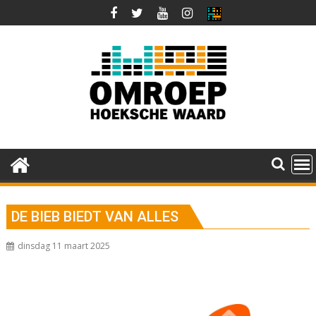
Ga
naar
de
inhoud
DE BIEB BIEDT VAN ALLES
dinsdag 11 maart 2025