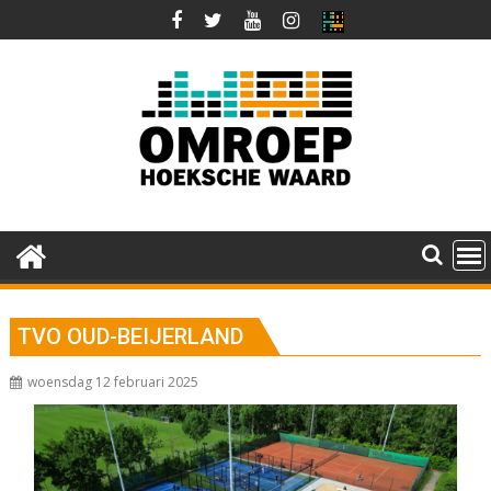
Ga
naar
de
inhoud
TVO OUD-BEIJERLAND
woensdag 12 februari 2025