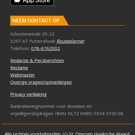
NEEM CONTACT OP
Schouteneinde 20-22
3297 AT Puttershoek
Routeplanner
Telefoon:
078-6762002
Redactie & Persberichten
Reclame
Webmaster
Overige vragen/opmerkingen
Privacy verklaring
Bankrekeningnummer voor donaties en
vrijwilligersbijdragen: IBAN: NL72 RABO 0354 3350 06
Alle rechten voorbehouden. (c) St. Omroep Hoeksche Waard.