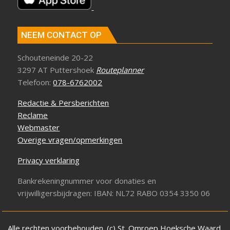
NEEM CONTACT OP
Schouteneinde 20-22
3297 AT Puttershoek
Routeplanner
Telefoon:
078-6762002
Redactie & Persberichten
Reclame
Webmaster
Overige vragen/opmerkingen
Privacy verklaring
Bankrekeningnummer voor donaties en
vrijwilligersbijdragen: IBAN: NL72 RABO 0354 3350 06
Alle rechten voorbehouden. (c) St. Omroep Hoeksche Waard.