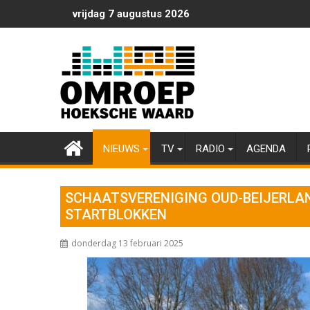
Ga
vrijdag 7 augustus 2026
naar
de
inhoud
NIEUWS
TV
RADIO
AGENDA
SCHAATSVERENIGING OUD-BEIJERLAN
STARTBLOKKEN
donderdag 13 februari 2025