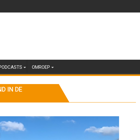
PODCASTS
OMROEP
D IN DE