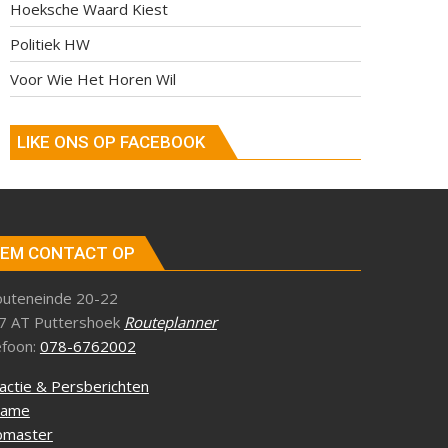
Hoeksche Waard Kiest
Politiek HW
Voor Wie Het Horen Wil
LIKE ONS OP FACEBOOK
EM CONTACT OP
outeneinde 20-22
7 AT Puttershoek
Routeplanner
efoon:
078-6762002
actie & Persberichten
lame
master