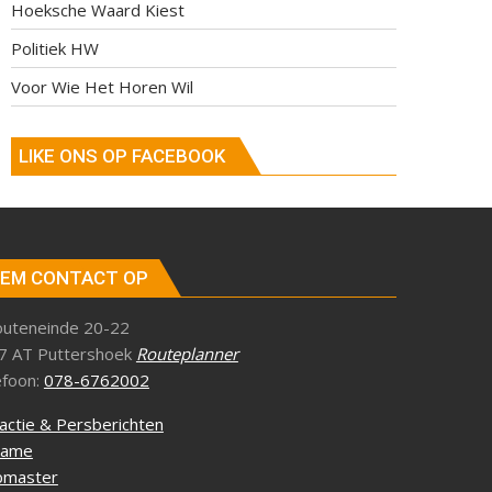
Hoeksche Waard Kiest
Politiek HW
Voor Wie Het Horen Wil
LIKE ONS OP FACEBOOK
EM CONTACT OP
outeneinde 20-22
7 AT Puttershoek
Routeplanner
efoon:
078-6762002
actie & Persberichten
lame
master