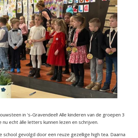
uwsteen in ‘s-Gravendeel! Alle kinderen van de groepen 3
nu echt àlle letters kunnen lezen en schrijven.
 school gevolgd door een reuze gezellige high tea. Daarna