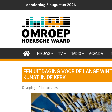
Ga
donderdag 6 augustus 2026
naar
de
inhoud
NIEUWS
TV
RADIO
AGENDA
EEN UITDAGING VOOR DE LANGE WIN
KUNST IN DE KERK
vrijdag 7 februari 2025