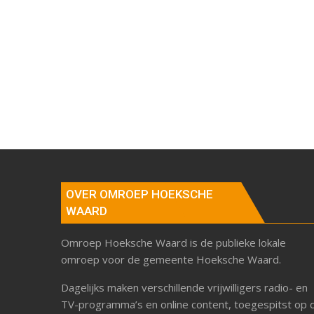
OVER OMROEP HOEKSCHE
WAARD
Omroep Hoeksche Waard is de publieke lokale
omroep voor de gemeente Hoeksche Waard.
Dagelijks maken verschillende vrijwilligers radio- en
TV-programma’s en online content, toegespitst op 