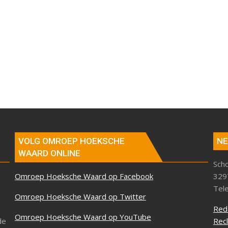
VOLG OMROEP HOEKSCHE
NE
WAARD ONLINE
Sch
Omroep Hoeksche Waard op Facebook
329
Tel
Omroep Hoeksche Waard op Twitter
Red
Omroep Hoeksche Waard op YouTube
de
Rec