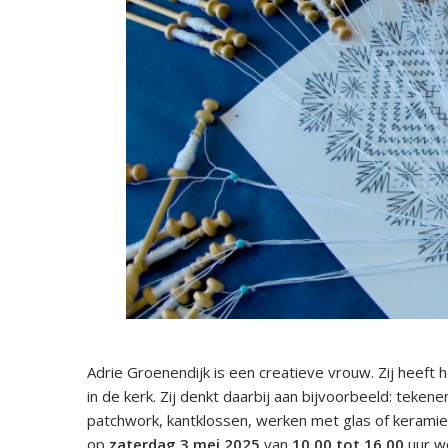
Adrie Groenendijk is een creatieve vrouw. Zij heef
in de kerk. Zij denkt daarbij aan bijvoorbeeld: teken
patchwork, kantklossen, werken met glas of keram
op
zaterdag 3 mei 2025
van
10.00 tot 16.00
uur w