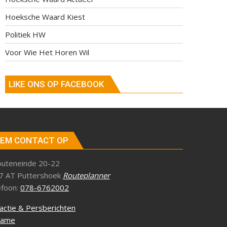
Hoeksche Waard Kiest
Politiek HW
Voor Wie Het Horen Wil
LIKE ONS OP FACEBOOK
EM CONTACT OP
outeneinde 20-22
7 AT Puttershoek
Routeplanner
efoon:
078-6762002
actie & Persberichten
lame