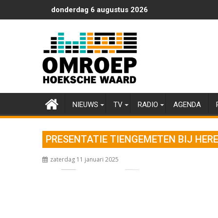
Ga
donderdag 6 augustus 2026
naar
de
inhoud
NIEUWS
TV
RADIO
AGENDA
PRESENTATIE TIENGEMETEN BIJ HER
zaterdag 11 januari 2025