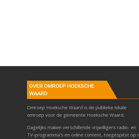
OVER OMROEP HOEKSCHE
WAARD
Omroep Hoeksche Waard is de publieke lokale
omroep voor de gemeente Hoeksche Waard.
Dagelijks maken verschillende vrijwilligers radio- en
TV-programma’s en online content, toegespitst op 