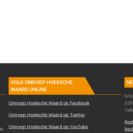
VOLG OMROEP HOEKSCHE
NE
WAARD ONLINE
Sch
Omroep Hoeksche Waard op Facebook
329
Tel
Omroep Hoeksche Waard op Twitter
Red
Omroep Hoeksche Waard op YouTube
de
Rec