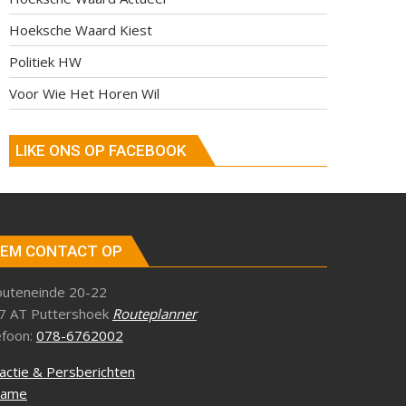
Hoeksche Waard Kiest
Politiek HW
Voor Wie Het Horen Wil
LIKE ONS OP FACEBOOK
EM CONTACT OP
outeneinde 20-22
7 AT Puttershoek
Routeplanner
efoon:
078-6762002
actie & Persberichten
lame