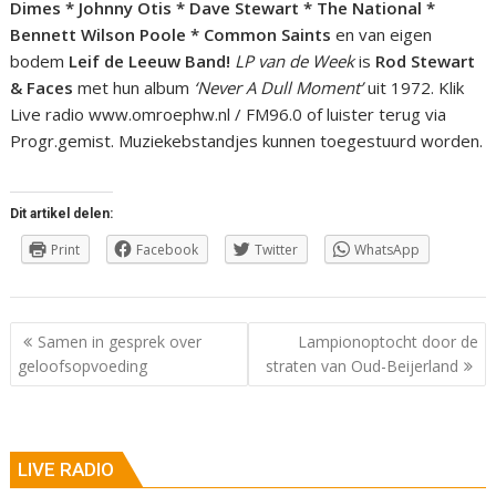
Dimes * Johnny Otis * Dave Stewart * The National *
Bennett Wilson Poole * Common Saints
en van eigen
bodem
Leif de Leeuw Band!
LP van de Week
is
Rod Stewart
& Faces
met hun album
‘Never A Dull Moment’
uit 1972. Klik
Live radio www.omroephw.nl / FM96.0 of luister terug via
Progr.gemist. Muziekebstandjes kunnen toegestuurd worden.
Dit artikel delen:
Print
Facebook
Twitter
WhatsApp
Berichtnavigatie
Samen in gesprek over
Lampionoptocht door de
geloofsopvoeding
straten van Oud-Beijerland
LIVE RADIO