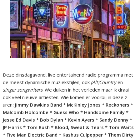
Deze dinsdagavond, live entertainend radio programma met
de meest dynamische muziekstijlen, ook
(Alt)Country
en
singer
songwriters
. We duiken in het verleden maar ik draai
ook veel nieuwe artiesten. Wie komen er voorbij in deze 2
uren
: Jimmy Dawkins Band * McKinley Jones * Reckoners *
Malcomb Holcombe * Guess Who * Handsome Family *
Jesse Ed Davis * Bob Dylan * Kevin Ayers * Sandy Denny *
JP Harris * Tom Rush * Blood, Sweat & Tears * Tom Waits
* Five Man Electric Band * Kashus Culpepper * Them Dirty