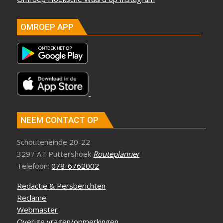
OMROEP APP
NEEM CONTACT OP
Schouteneinde 20-22
3297 AT Puttershoek
Routeplanner
Telefoon:
078-6762002
Redactie & Persberichten
Reclame
Webmaster
Overige vragen/opmerkingen