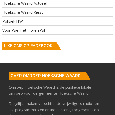
Hoeksche Waard Actueel
Hoeksche Waard Kiest
Politiek HW
Voor Wie Het Horen Wil
LIKE ONS OP FACEBOOK
OVER OMROEP HOEKSCHE WAARD
Omroep Hoeksche Waard is de publieke lokale
omroep voor de gemeente Hoeksche Waard.
Dagelijks maken verschillende vrijwilligers radio- en
TV-programma’s en online content, toegespitst op