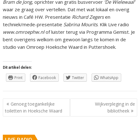
Bram de Jong
, oprichter van gratis busvervoer
‘De Wielewaal’
waar ze graag over vertellen. Dat met wat lokaal en overig
nieuws in Café HW. Presentatie
Richard Zegers
en
techniek/mede-presentatie
Sabrina Mourits
. Klik Live radio
www.omroephw.nl
of luister terug via Programma Gemist. Je
bent overigens welkom om gewoon langs te komen in de
studio van Omroep Hoeksche Waard in Puttershoek.
Dit artikel delen:
Print
Facebook
Twitter
WhatsApp
Berichtnavigatie
Genoeg toegankelijke
Wijkverpleging in de
toiletten in Hoeksche Waard
bibliotheek
LIVE RADIO