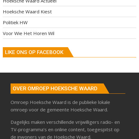
Hoeksche Waard Actueel
Hoeksche Waard Kiest
Politiek HW
Voor Wie Het Horen Wil
LIKE ONS OP FACEBOOK
OVER OMROEP HOEKSCHE WAARD
Omroep Hoeksche Waard is de publieke lokale
omroep voor de gemeente Hoeksche Waard.
Dagelijks maken verschillende vrijwilligers radio- en
TV-programma’s en online content, toegespitst op
de inwoners van de Hoeksche Waard.