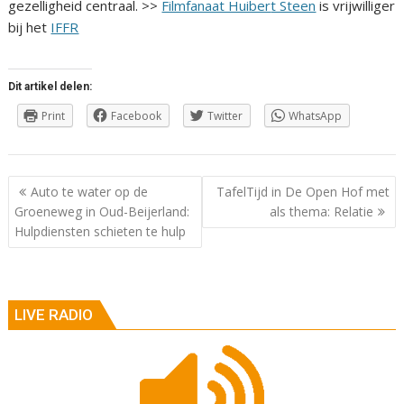
gezelligheid centraal. >>
Filmfanaat Huiber
t Steen
is vrijwilliger
bij het
IFFR
Dit artikel delen:
Print
Facebook
Twitter
WhatsApp
Berichtnavigatie
Auto te water op de
TafelTijd in De Open Hof met
Groeneweg in Oud-Beijerland:
als thema: Relatie
Hulpdiensten schieten te hulp
LIVE RADIO