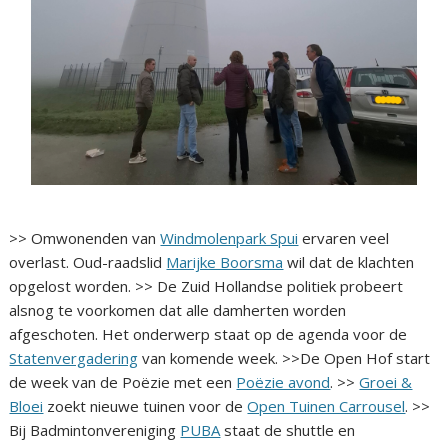
>> Omwonenden van
Windmolenpark Spui
ervaren veel
overlast. Oud-raadslid
Marijke Boorsma
wil dat de klachten
opgelost worden. >> De Zuid Hollandse politiek probeert
alsnog te voorkomen dat alle damherten worden
afgeschoten. Het onderwerp staat op de agenda voor de
Statenvergadering
van komende week. >>De Open Hof start
de week van de Poëzie met een
Poëzie avond
. >>
Groei &
Bloei
zoekt nieuwe tuinen voor de
Open Tuinen Carrousel
. >>
Bij Badmintonvereniging
PUBA
staat de shuttle en