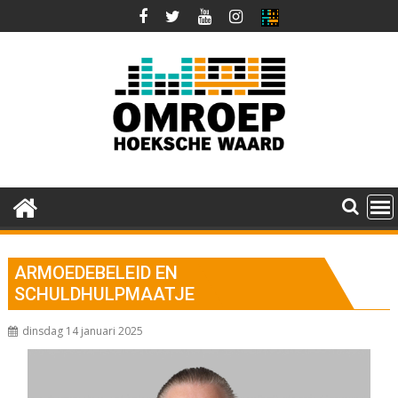
Ga
naar
de
inhoud
ARMOEDEBELEID EN
SCHULDHULPMAATJE
dinsdag 14 januari 2025