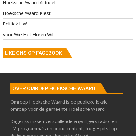
Hoeksche Waard Actueel
Hoeksche Waard Kiest
Politiek HW
Voor Wie Het Horen Wil
LIKE ONS OP FACEBOOK
OVER OMROEP HOEKSCHE WAARD
Omroep Hoeksche Waard is de publieke lokale
omroep voor de gemeente Hoeksche Waard.
Dagelijks maken verschillende vrijwilligers radio- en
TV-programma’s en online content, toegespitst op
de inwoners van de Hoeksche Waard.