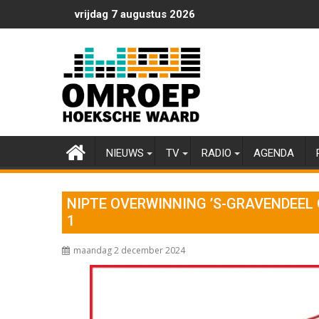
Ga
vrijdag 7 augustus 2026
naar
de
inhoud
NIEUWS
TV
RADIO
AGENDA
NIPTE OVERWINNING ’S-GRAVENDEEL 
1
maandag 2 december 2024