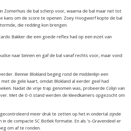
n Zomerhuis de bal scherp voor, waarna de bal maar net tot
de kans om de score te openen. Zoey Hoogwerf kopte de bal
stormde, die redding kon brengen.
cardo Bakker die een goede reflex had op een inzet van
oudse naar binnen en gaf de bal vanaf rechts voor, maar vond
erder. Bennie Blokland beging rond de middenlijn een
 met de gele kaart, omdat Blokland al eerder geel had
oeken. Nadat de vrije trap genomen was, probeerde Colijn van
gs over. Met de 0-0 stand werden de kleedkamers opgezocht om
econtroleerd meer druk te zetten op het in ondertal zijnde
n in de compacte SC Botlek formatie. En als ’s-Gravendeel er
oeg om af te ronden.