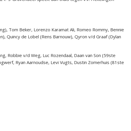
ppong), Tom Beker, Lorenzo Karamat Ali, Romeo Rommy, Bennie
fden), Quincy de Lobel (Rens Barnouw), Qyron v/d Graaf (Dylan
Jong, Robbie v/d Weg, Luc Rozendaal, Daan van Son (59ste
oogwerf, Ryan Aarnoudse, Levi Vugts, Dustin Zomerhuis (81ste