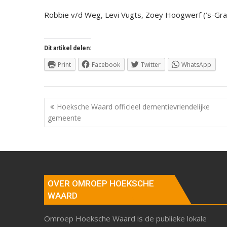
Robbie v/d Weg, Levi Vugts, Zoey Hoogwerf (’s-Gr
Dit artikel delen:
Print
Facebook
Twitter
WhatsApp
Berichtnavigatie
Hoeksche Waard officieel dementievriendelijke
gemeente
OVER OMROEP HOEKSCHE
WAARD
Omroep Hoeksche Waard is de publieke lokale