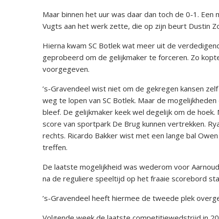
Maar binnen het uur was daar dan toch de 0-1. Een m
Vugts aan het werk zette, die op zijn beurt Dustin
Hierna kwam SC Botlek wat meer uit de verdedigend
geprobeerd om de gelijkmaker te forceren. Zo kopte 
voorgegeven.
’s-Gravendeel wist niet om de gekregen kansen zelf
weg te lopen van SC Botlek. Maar de mogelijkheden 
bleef. De gelijkmaker keek wel degelijk om de hoek.
score van sportpark De Brug kunnen vertrekken. Ryan
rechts. Ricardo Bakker wist met een lange bal Owen d
treffen.
De laatste mogelijkheid was wederom voor Aarnouds
na de reguliere speeltijd op het fraaie scorebord sta
’s-Gravendeel heeft hiermee de tweede plek overg
Volgende week de laatste competitiewedstrijd in 202