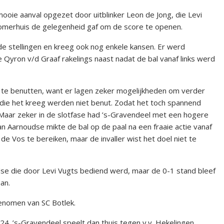
ooie aanval opgezet door uitblinker Leon de Jong, die Levi
 Zomerhuis de gelegenheid gaf om de score te openen.
e stellingen en kreeg ook nog enkele kansen. Er werd
Qyron v/d Graaf rakelings naast nadat de bal vanaf links werd
 te benutten, want er lagen zeker mogelijkheden om verder
die het kreeg werden niet benut. Zodat het toch spannend
 Maar zeker in de slotfase had ’s-Gravendeel met een hogere
 Aarnoudse mikte de bal op de paal na een fraaie actie vanaf
e Vos te bereiken, maar de invaller wist het doel niet te
e die door Levi Vugts bediend werd, maar de 0-1 stand bleef
an.
enomen van SC Botlek.
4. ’s-Gravendeel speelt dan thuis tegen v.v. Hekelingen.