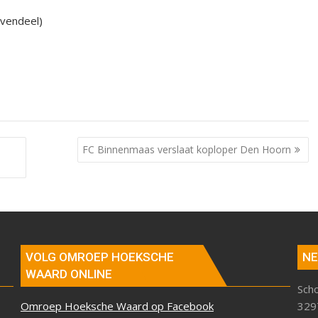
avendeel)
FC Binnenmaas verslaat koploper Den Hoorn
VOLG OMROEP HOEKSCHE
NE
WAARD ONLINE
Sch
Omroep Hoeksche Waard op Facebook
329