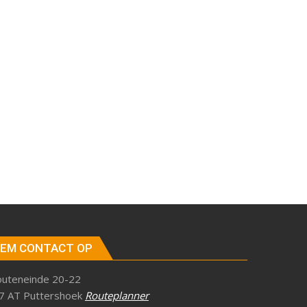
EM CONTACT OP
outeneinde 20-22
7 AT Puttershoek
Routeplanner