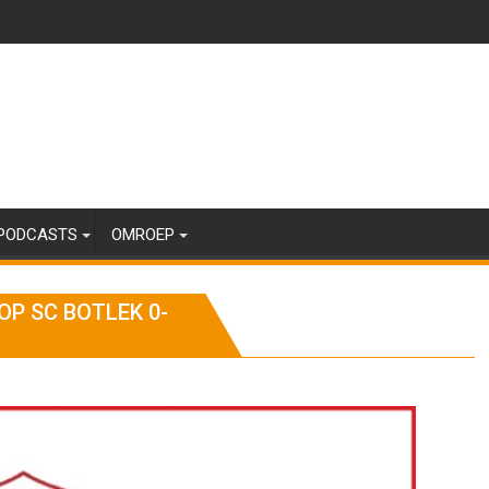
PODCASTS
OMROEP
OP SC BOTLEK 0-