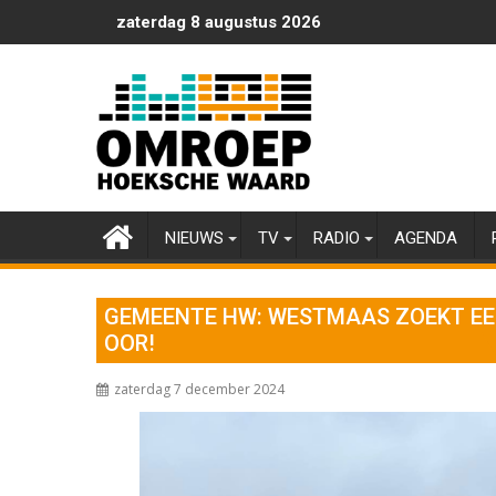
Ga
zaterdag 8 augustus 2026
naar
de
inhoud
NIEUWS
TV
RADIO
AGENDA
GEMEENTE HW: WESTMAAS ZOEKT EE
OOR!
zaterdag 7 december 2024