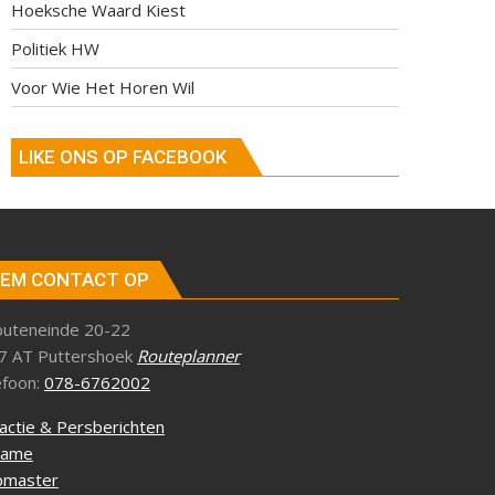
Hoeksche Waard Kiest
Politiek HW
Voor Wie Het Horen Wil
LIKE ONS OP FACEBOOK
EM CONTACT OP
outeneinde 20-22
7 AT Puttershoek
Routeplanner
efoon:
078-6762002
actie & Persberichten
lame
master