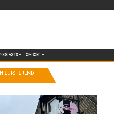
PODCASTS
OMROEP
N LUISTEREND