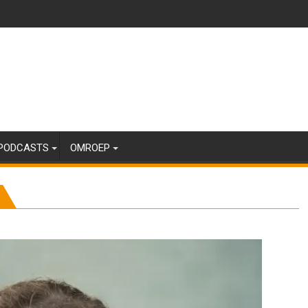
PODCASTS
OMROEP