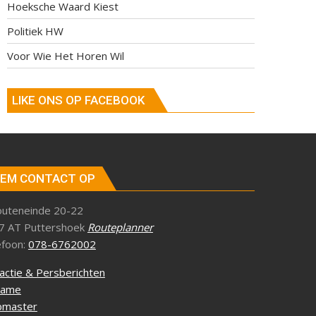
Hoeksche Waard Kiest
Politiek HW
Voor Wie Het Horen Wil
LIKE ONS OP FACEBOOK
EM CONTACT OP
outeneinde 20-22
7 AT Puttershoek
Routeplanner
efoon:
078-6762002
actie & Persberichten
lame
master