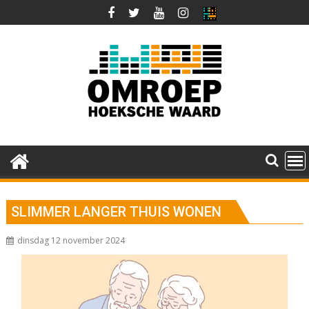
Ga
naar
de
inhoud
SLIMMER LANGER THUIS WONEN
dinsdag 12 november 2024