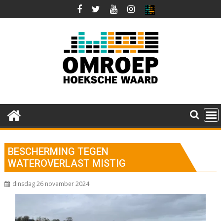
Ga
naar
de
inhoud
BESCHERMING TEGEN
WATEROVERLAST MISTIG
dinsdag 26 november 2024