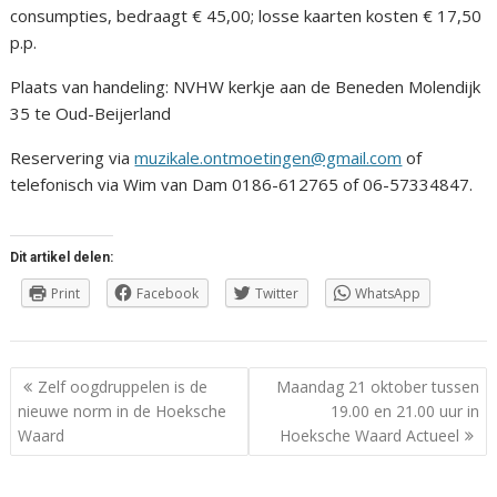
consumpties, bedraagt € 45,00; losse kaarten kosten € 17,50
p.p.
Plaats van handeling: NVHW kerkje aan de Beneden Molendijk
35 te Oud-Beijerland
Reservering via
muzikale.ontmoetingen@gmail.com
of
telefonisch via Wim van Dam 0186-612765 of 06-57334847.
Dit artikel delen:
Print
Facebook
Twitter
WhatsApp
Berichtnavigatie
Zelf oogdruppelen is de
Maandag 21 oktober tussen
nieuwe norm in de Hoeksche
19.00 en 21.00 uur in
Waard
Hoeksche Waard Actueel