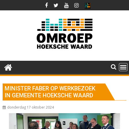
Ga
naar
de
inhoud
MINISTER FABER OP WERKBEZOEK
IN GEMEENTE HOEKSCHE WAARD
donderdag 17 oktober 2024