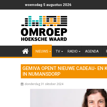
Ga
woensdag 5 augustus 2026
naar
de
inhoud
NIEUWS
TV
RADIO
AGENDA
GEMIVA OPENT NIEUWE CADEAU- EN 
IN NUMANSDORP
donderdag 31 oktober 2024