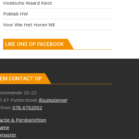
Hoeksche Waard Kiest
Politiek HW
Voor Wie Het Horen Wil
LIKE ONS OP FACEBOOK
EM CONTACT OP
outeneinde 20-22
7 AT Puttershoek
Routeplanner
efoon:
078-6762002
actie & Persberichten
lame
master