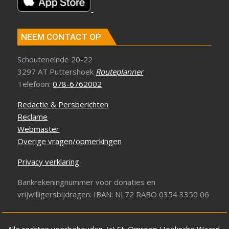
NEEM CONTACT OP
Schouteneinde 20-22
3297 AT Puttershoek
Routeplanner
Telefoon:
078-6762002
Redactie & Persberichten
Reclame
Webmaster
Overige vragen/opmerkingen
Privacy verklaring
Bankrekeningnummer voor donaties en
vrijwilligersbijdragen: IBAN: NL72 RABO 0354 3350 06
Alle rechten voorbehouden. (c) St. Omroep Hoeksche Waard.