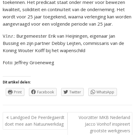
toekennen. Het predicaat staat onder meer voor bewezen
kwaliteit, soliditeit en continuïteit van de onderneming. Het
wordt voor 25 jaar toegekend, waarna verlenging kan worden
aangevraagd voor een volgende periode van 25 jaar.
V.l.n.r.: Burgemeester Erik van Heijningen, eigenaar Jan
Bussing en zijn partner Debby Leijten, commissaris van de
Koning Wouter Kolff bij het wapenschild
Foto: Jeffrey Groeneweg
Dit artikel delen:
Print
Facebook
Twitter
WhatsApp
Berichtnavigatie
Landgoed De Peerdegaerdt
Voorzitter MKB Nederland
doet mee aan Natuurwerkdag
Jacco Vonhof inspireert
grootste werkgevers