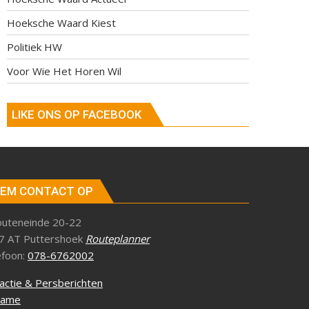
Hoeksche Waard Kiest
Politiek HW
Voor Wie Het Horen Wil
LIKE ONS OP FACEBOOK
EM CONTACT OP
outeneinde 20-22
7 AT Puttershoek
Routeplanner
efoon:
078-6762002
actie & Persberichten
lame