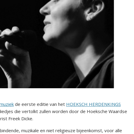
tmuziek
de eerste editie van het
HOEKSCH HERDENKINGS
rliedjes die vertolkt zullen worden door de Hoeksche Waardse
ist Freek Dicke.
nde, muzikale en niet religieuze bijeenkomst, voor alle