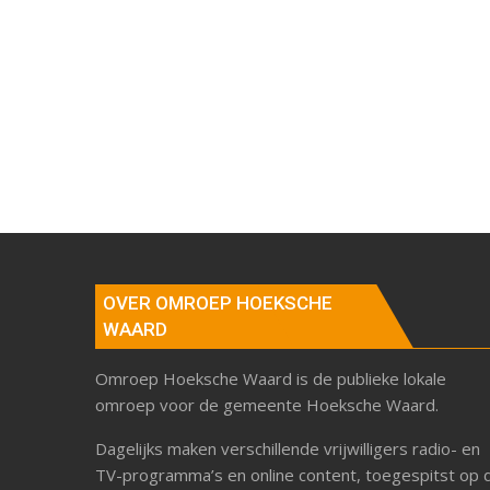
OVER OMROEP HOEKSCHE
WAARD
Omroep Hoeksche Waard is de publieke lokale
omroep voor de gemeente Hoeksche Waard.
Dagelijks maken verschillende vrijwilligers radio- en
TV-programma’s en online content, toegespitst op 