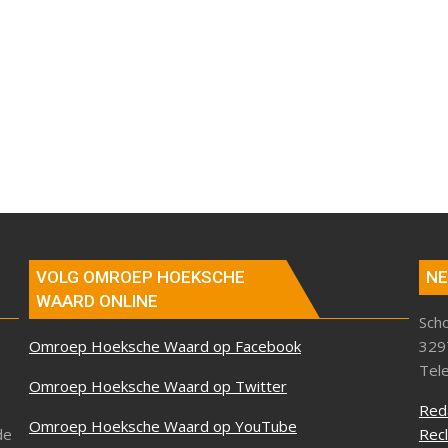
VOLG OMROEP HOEKSCHE
NE
WAARD ONLINE
Sch
Omroep Hoeksche Waard op Facebook
329
Tel
Omroep Hoeksche Waard op Twitter
Red
Omroep Hoeksche Waard op YouTube
de
Rec