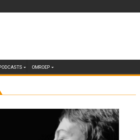
PODCASTS
OMROEP