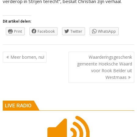
verderop in Strijen terecht”, besluit Christian zijn verhaal.
Dit artikel delen:
Print
Facebook
Twitter
WhatsApp
Berichtnavigatie
Meer bomen, nu!
Waarderingsgeschenk
gemeente Hoeksche Waard
voor Rook Belder uit
Westmaas
LIVE RADIO