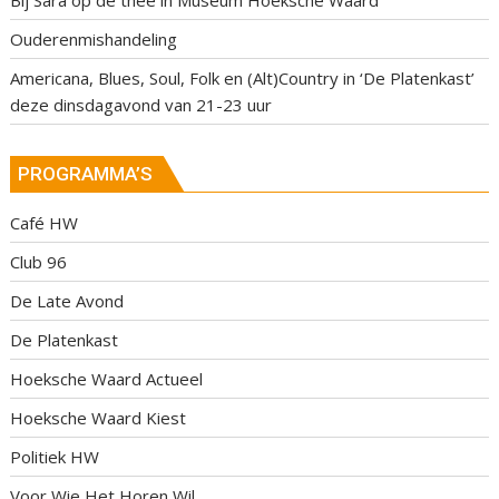
Bij Sara op de thee in Museum Hoeksche Waard
Ouderenmishandeling
Americana, Blues, Soul, Folk en (Alt)Country in ‘De Platenkast’
deze dinsdagavond van 21-23 uur
PROGRAMMA’S
Café HW
Club 96
De Late Avond
De Platenkast
Hoeksche Waard Actueel
Hoeksche Waard Kiest
Politiek HW
Voor Wie Het Horen Wil