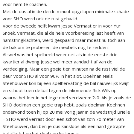
voor hem te coachen.
Met de dus al in de derde minuut opgelopen minimale schade
voor SHO werd ook de rust gehaald.
Voor de tweede helft kwam Jesse Vermaat er in voor Yur
Snoek. Vermaat, die al de hele voorbereiding last heeft van
hamstringklachten, werd gespaard maar moest nu toch aan
de bak om te proberen ‘de meubels nog te redden’.
Al snel was het spelbeeld weer net als in de eerste drie
kwartier al dwong Jesse wel meer aandacht af van de
verdediging. Maar een goeie tien minuten na de rust viel de
deur voor SHO al voor 90% in het slot. Doelman Niels
Steehouwer kon bij een spelhervatting de bal nauwelijks kwijt
en schoot toen de bal tegen de inkomende Rick Wils op
waarna het leer in het lege doel verdween: 2-0. Als je zoals de
SHO doelman een goeie trap hebt, zoals doelman Keehnen
ondervond toen hij op 20 mei vorig jaar in de wedstrijd Brielle
– SHO werd verrast door een schot van zo’n 70 meter van
Steehouwer, dan ben je dus kansloos als een hard getrapte
bal afketst en het doel verder leeg is.