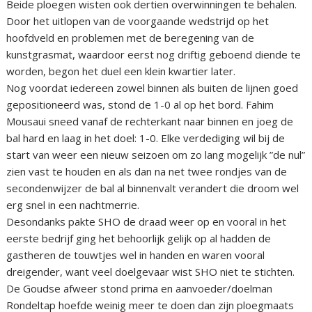
Beide ploegen wisten ook dertien overwinningen te behalen.
Door het uitlopen van de voorgaande wedstrijd op het
hoofdveld en problemen met de beregening van de
kunstgrasmat, waardoor eerst nog driftig geboend diende te
worden, begon het duel een klein kwartier later.
Nog voordat iedereen zowel binnen als buiten de lijnen goed
gepositioneerd was, stond de 1-0 al op het bord. Fahim
Mousaui sneed vanaf de rechterkant naar binnen en joeg de
bal hard en laag in het doel: 1-0. Elke verdediging wil bij de
start van weer een nieuw seizoen om zo lang mogelijk ”de nul”
zien vast te houden en als dan na net twee rondjes van de
secondenwijzer de bal al binnenvalt verandert die droom wel
erg snel in een nachtmerrie.
Desondanks pakte SHO de draad weer op en vooral in het
eerste bedrijf ging het behoorlijk gelijk op al hadden de
gastheren de touwtjes wel in handen en waren vooral
dreigender, want veel doelgevaar wist SHO niet te stichten.
De Goudse afweer stond prima en aanvoeder/doelman
Rondeltap hoefde weinig meer te doen dan zijn ploegmaats