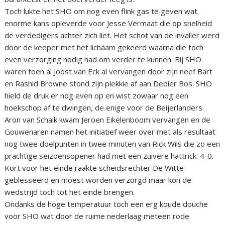
Toch lukte het SHO om nog even flink gas te geven wat
enorme kans opleverde voor Jesse Vermaat die op snelheid
de verdedigers achter zich liet. Het schot van de invaller werd
door de keeper met het lichaam gekeerd waarna die toch
even verzorging nodig had om verder te kunnen. Bij SHO
waren toen al Joost van Eck al vervangen door zijn neef Bart
en Rashid Browne stond zijn plekkie af aan Dedier Bos. SHO
hield de druk er nog even op en wist zowaar nog een
hoekschop af te dwingen, de enige voor de Beijerlanders.
Aron van Schaik kwam Jeroen Eikelenboom vervangen en de
Gouwenaren namen het initiatief weer over met als resultaat
nog twee doelpunten in twee minuten van Rick Wils die zo een
prachtige seizoensopener had met een zuivere hattrick: 4-0.
Kort voor het einde raakte scheidsrechter De Witte
geblesseerd en moest worden verzorgd maar kon de
wedstrijd toch tot het einde brengen.
Ondanks de hoge temperatuur toch een erg koude douche
voor SHO wat door de ruime nederlaag meteen rode