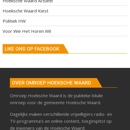
Hoeksche Waard Actueel
Hoeksche Waard Kiest
Politiek HW
Voor Wie Het Horen Wil
LIKE ONS OP FACEBOOK
OVER OMROEP HOEKSCHE WAARD
Omroep Hoeksche Waard is de publieke lokale
omroep voor de gemeente Hoeksche Waard.
Dagelijks maken verschillende vrijwilligers radio- en
TV-programma’s en online content, toegespitst op
de inwoners van de Hoeksche Waard.