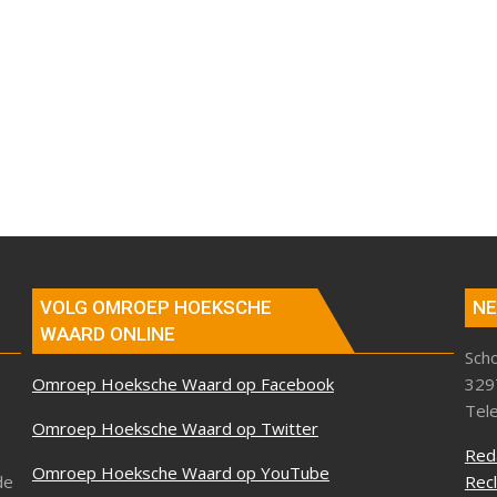
VOLG OMROEP HOEKSCHE
NE
WAARD ONLINE
Sch
Omroep Hoeksche Waard op Facebook
329
Tel
Omroep Hoeksche Waard op Twitter
Red
Omroep Hoeksche Waard op YouTube
de
Rec