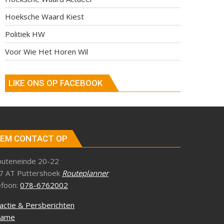
Hoeksche Waard Kiest
Politiek HW
Voor Wie Het Horen Wil
LIKE ONS OP FACEBOOK
EM CONTACT OP
outeneinde 20-22
7 AT Puttershoek
Routeplanner
efoon:
078-6762002
actie & Persberichten
lame