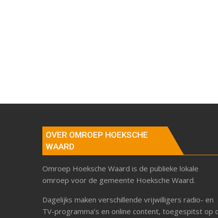
OVER OMROEP HOEKSCHE
WAARD
Omroep Hoeksche Waard is de publieke lokale
omroep voor de gemeente Hoeksche Waard.
Dagelijks maken verschillende vrijwilligers radio- en
TV-programma’s en online content, toegespitst op 