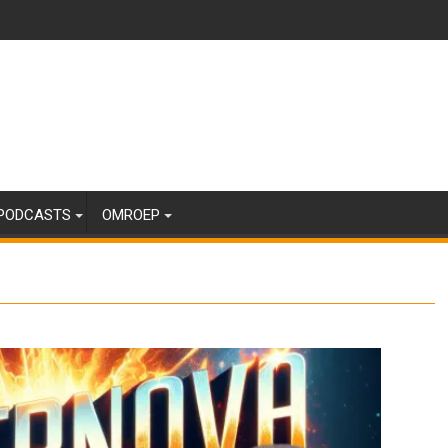
PODCASTS
OMROEP