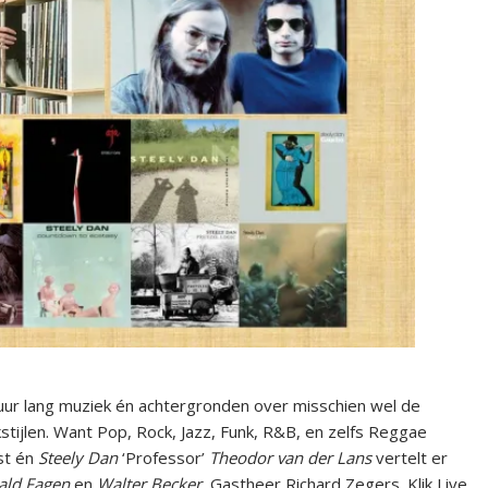
2 uur lang muziek én achtergronden over misschien wel de
ijlen. Want Pop, Rock, Jazz, Funk, R&B, en zelfs Reggae
ast én
Steely Dan
‘Professor’
Theodor van der Lans
vertelt er
ald Fagen
en
Walter Becker.
Gastheer Richard Zegers. Klik Live