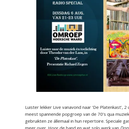
Luister lekker Live vanavond naar ‘De Platenkast’, 
meest spannende popgroep van de 70’s qua muziekst
gebruikten ze állemaal in hun repertoire. Speciale g
meer over. Hoor de band en wat solo werk van
Don