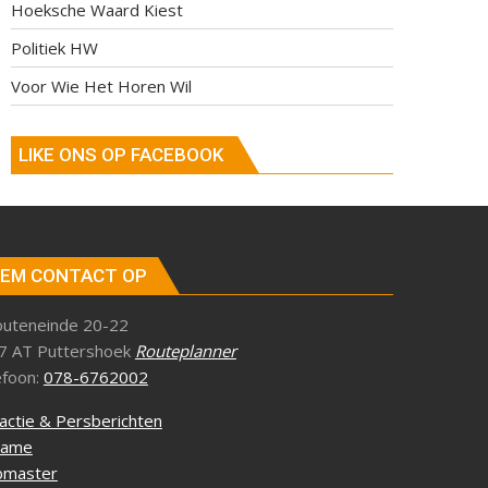
Hoeksche Waard Kiest
Politiek HW
Voor Wie Het Horen Wil
LIKE ONS OP FACEBOOK
EM CONTACT OP
outeneinde 20-22
7 AT Puttershoek
Routeplanner
efoon:
078-6762002
actie & Persberichten
lame
master