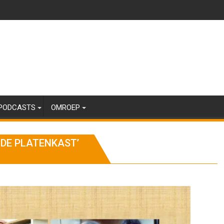
PODCASTS
OMROEP
 ‘DE PLATENKAST’