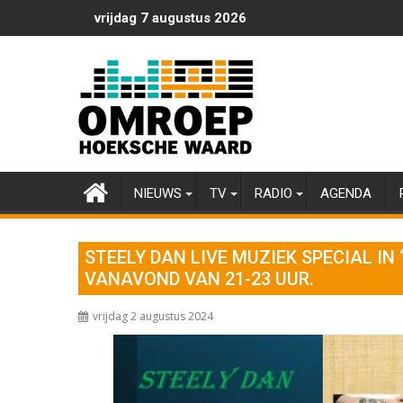
Ga
vrijdag 7 augustus 2026
naar
de
inhoud
NIEUWS
TV
RADIO
AGENDA
STEELY DAN LIVE MUZIEK SPECIAL IN
VANAVOND VAN 21-23 UUR.
vrijdag 2 augustus 2024