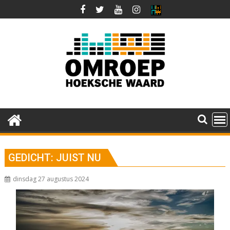
Ga
naar
de
inhoud
GEDICHT: JUIST NU
dinsdag 27 augustus 2024