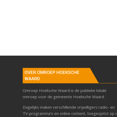
OVER OMROEP HOEKSCHE
WAARD
Omroep Hoeksche Waard is de publieke lokale
omroep voor de gemeente Hoeksche Waard.
Dagelijks maken verschillende vrijwilligers radio- en
TV-programma’s en online content, toegespitst op 