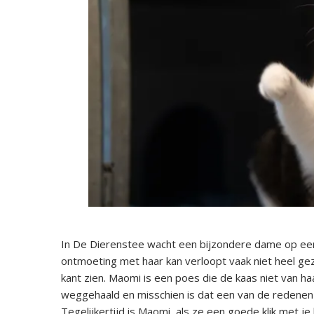
In De Dierenstee wacht een bijzondere dame op een 
ontmoeting met haar kan verloopt vaak niet heel geze
kant zien. Maomi is een poes die de kaas niet van ha
weggehaald en misschien is dat een van de redenen 
Tegelijkertijd is Maomi, als ze een goede klik met j