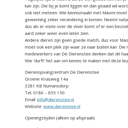
kan zijn. Die bij je komt liggen en dan geaaid wil wor
ook niet meteen. Wie kennismaakt met Maomi moet d
gewenning zeker verandering in komen. Neemt natuurl
dus als er visite over de vloer komt of er een bezo
aard zeker weer even laten zien.
Andere dieren zijn geen goede match, dus voor Maom
moet ook een plek zijn waar ze naar buiten kan. Die 
medewerkers van De Dierenstee denken dat dit haa
Wie ‘durft’ het aan om kennis te maken met deze l
Dierenopvangcentrum De Dierenstee
Groene Kruisweg 14a
3281 KB Numansdorp
Tel. 0186 – 655 150
Email:
info@dierenstee.nl
Website:
www.dierenstee.nl
Openingstijden (alleen op afspraak):