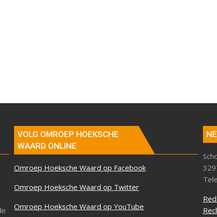
VOLG OMROEP HOEKSCHE
NE
WAARD ONLINE
Sch
Omroep Hoeksche Waard op Facebook
329
Tel
Omroep Hoeksche Waard op Twitter
Red
Omroep Hoeksche Waard op YouTube
de
Rec