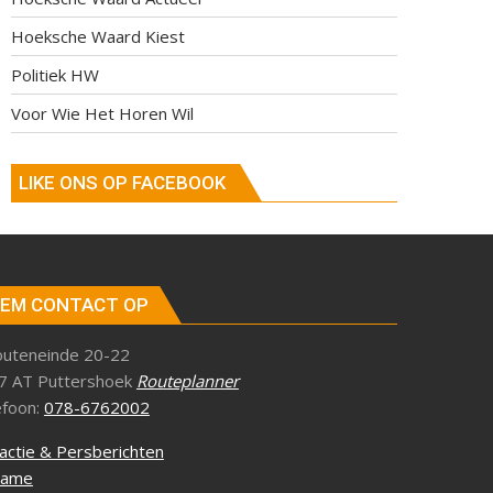
Hoeksche Waard Kiest
Politiek HW
Voor Wie Het Horen Wil
LIKE ONS OP FACEBOOK
EM CONTACT OP
outeneinde 20-22
7 AT Puttershoek
Routeplanner
efoon:
078-6762002
actie & Persberichten
lame