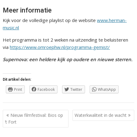
Meer informatie
Kijk voor de volledige playlist op de website
www.herman-
music.nl
Het programma is tot 2 weken na uitzending te beluisteren
via
https://www.omroephw.nl/programma-gemist/
Supernova: een heldere kijk op oudere en nieuwe sterren.
Dit artikel delen:
Print
Facebook
Twitter
WhatsApp
Berichtnavigatie
Nieuw filmfestival: Bios op
Waterkwaliteit in de wacht
‘t Fort