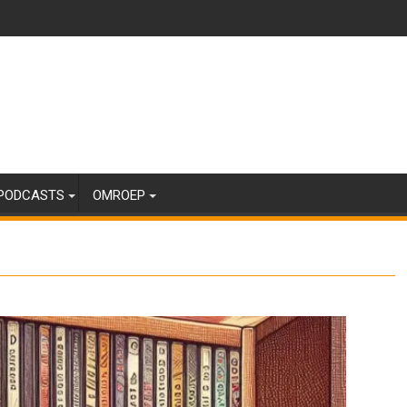
PODCASTS
OMROEP