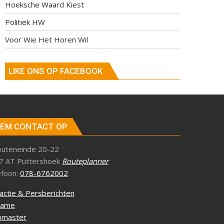
Hoeksche Waard Kiest
Politiek HW
Voor Wie Het Horen Wil
LIKE ONS OP FACEBOOK
EM CONTACT OP
outeneinde 20-22
7 AT Puttershoek
Routeplanner
efoon:
078-6762002
actie & Persberichten
lame
master