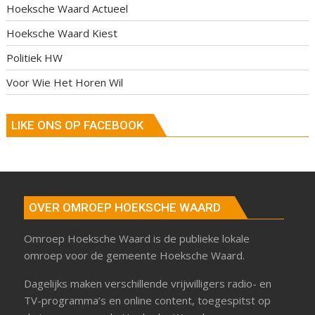
Hoeksche Waard Actueel
Hoeksche Waard Kiest
Politiek HW
Voor Wie Het Horen Wil
LIKE ONS OP FACEBOOK
OVER OMROEP HOEKSCHE WAARD
Omroep Hoeksche Waard is de publieke lokale
omroep voor de gemeente Hoeksche Waard.
Dagelijks maken verschillende vrijwilligers radio- en
TV-programma’s en online content, toegespitst op