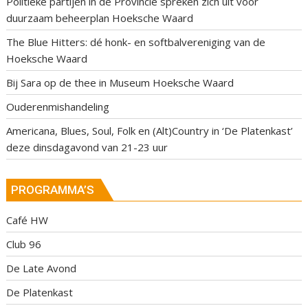
Politieke partijen in de Provincie spreken zich uit voor
duurzaam beheerplan Hoeksche Waard
The Blue Hitters: dé honk- en softbalvereniging van de
Hoeksche Waard
Bij Sara op de thee in Museum Hoeksche Waard
Ouderenmishandeling
Americana, Blues, Soul, Folk en (Alt)Country in ‘De Platenkast’
deze dinsdagavond van 21-23 uur
PROGRAMMA’S
Café HW
Club 96
De Late Avond
De Platenkast