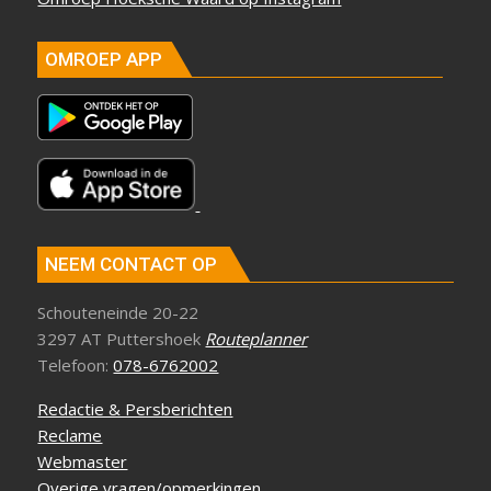
OMROEP APP
NEEM CONTACT OP
Schouteneinde 20-22
3297 AT Puttershoek
Routeplanner
Telefoon:
078-6762002
Redactie & Persberichten
Reclame
Webmaster
Overige vragen/opmerkingen