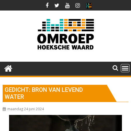
Ga
naar
de
inhoud
GEDICHT: BRON VAN LEVEND
WATER
maandag 24 juni 2024