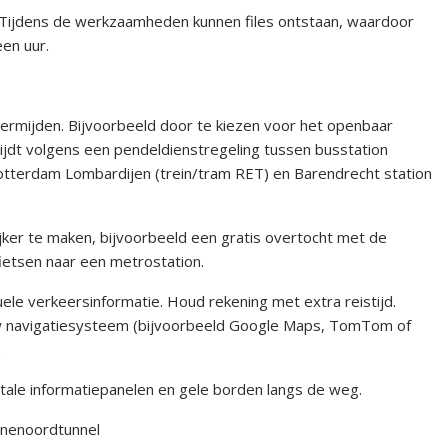
. Tijdens de werkzaamheden kunnen files ontstaan, waardoor
een uur.
 vermijden. Bijvoorbeeld door te kiezen voor het openbaar
rijdt volgens een pendeldienstregeling tussen busstation
tterdam Lombardijen (trein/tram RET) en Barendrecht station
lijker te maken, bijvoorbeeld een gratis overtocht met de
ietsen naar een metrostation.
ele verkeersinformatie. Houd rekening met extra reistijd.
w navigatiesysteem (bijvoorbeeld Google Maps, TomTom of
.
itale informatiepanelen en gele borden langs de weg.
inenoordtunnel