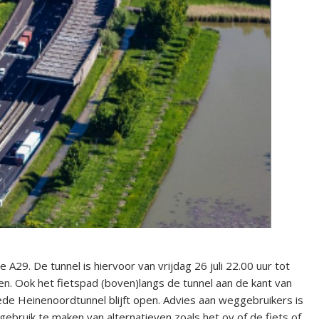
A29. De tunnel is hiervoor van vrijdag 26 juli 22.00 uur tot
ngen. Ook het fietspad (boven)langs de tunnel aan de kant van
ede Heinenoordtunnel blijft open. Advies aan weggebruikers is
ebruik te maken van alternatieven zoals het ov of de fiets of