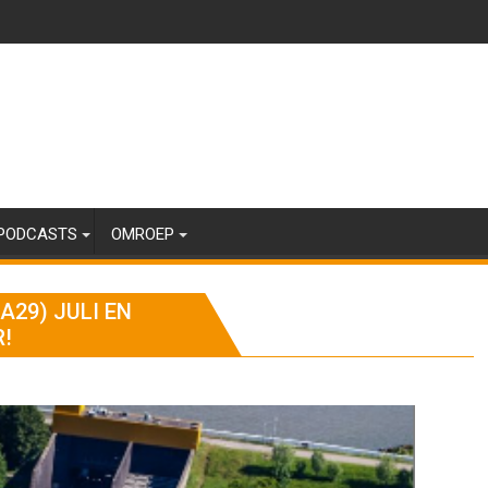
PODCASTS
OMROEP
29) JULI EN
R!