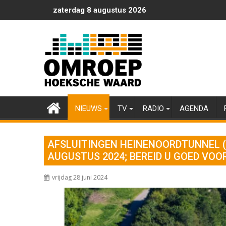
Ga
zaterdag 8 augustus 2026
naar
de
inhoud
NIEUWS
TV
RADIO
AGENDA
AFSLUITINGEN HEINENOORDTUNNEL (A
AUGUSTUS 2024; BEREID U GOED VOO
vrijdag 28 juni 2024