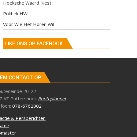
Hoeksche Waard Kiest
Politiek HW
Voor Wie Het Horen Wil
LIKE ONS OP FACEBOOK
EM CONTACT OP
outeneinde 20-22
7 AT Puttershoek
Routeplanner
efoon:
078-6762002
actie & Persberichten
lame
master