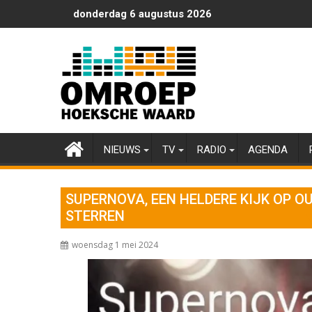
Ga
donderdag 6 augustus 2026
naar
de
inhoud
NIEUWS
TV
RADIO
AGENDA
SUPERNOVA, EEN HELDERE KIJK OP O
STERREN
woensdag 1 mei 2024