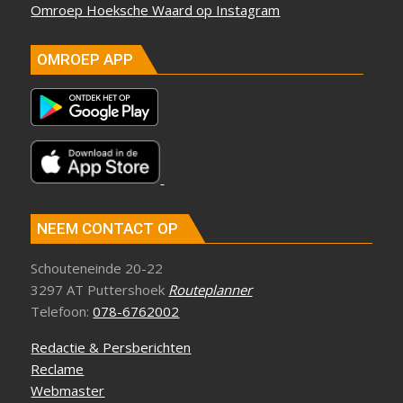
NEEM CONTACT OP
Schouteneinde 20-22
3297 AT Puttershoek
Routeplanner
Telefoon:
078-6762002
Redactie & Persberichten
Reclame
Webmaster
Overige vragen/opmerkingen
Privacy verklaring
Bankrekeningnummer voor donaties en
vrijwilligersbijdragen: IBAN: NL72 RABO 0354 3350 06