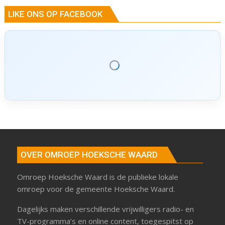
LIKE ONS OP FACEBOOK
OVER OMROEP HOEKSCHE WAARD
Omroep Hoeksche Waard is de publieke lokale
omroep voor de gemeente Hoeksche Waard.
Dagelijks maken verschillende vrijwilligers radio- en
TV-programma’s en online content, toegespitst op
de inwoners van de Hoeksche Waard.
ONTVANG OMROEP HOEKSCHE
WAARD
Radio Hoeksche Waard
streams en frequenties