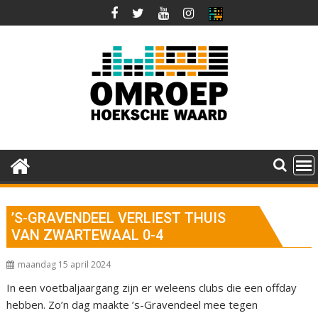
Ga
naar
de
inhoud
’S-GRAVENDEEL VERLIEST THUIS
VAN ZWARTEWAAL 0-4
maandag 15 april 2024
In een voetbaljaargang zijn er weleens clubs die een offday
hebben. Zo’n dag maakte ’s-Gravendeel mee tegen