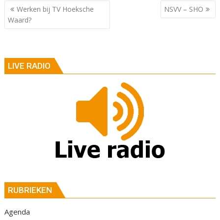
Berichtnavigatie
Werken bij TV Hoeksche
NSVV – SHO
Waard?
LIVE RADIO
RUBRIEKEN
Agenda