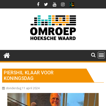
Ga
naar
de
inhoud
PIERSHIL KLAAR VOOR
KONINGSDAG
donderdag 11 april 2024